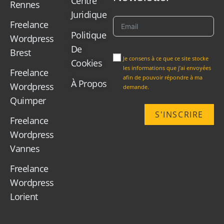
Centre
Rennes
Juridique
Freelance
Politique
Wordpress
De
Brest
Je consens à ce que ce site stocke
Cookies
les informations que j’ai envoyées
Freelance
afin de pouvoir répondre à ma
À Propos
Wordpress
demande.
Quimper
S'INSCRIRE
Freelance
Wordpress
Vannes
Freelance
Wordpress
Lorient