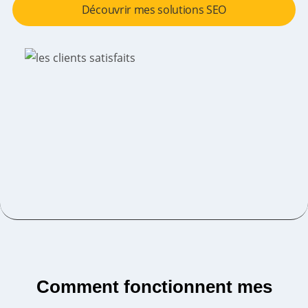
Découvrir mes solutions SEO
100
Comment fonctionnent mes