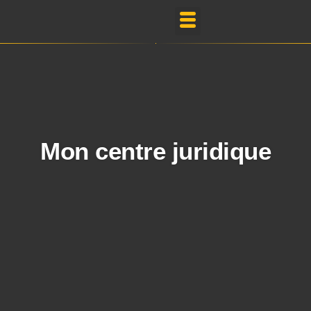
Mes Réalisations
Mon centre juridique